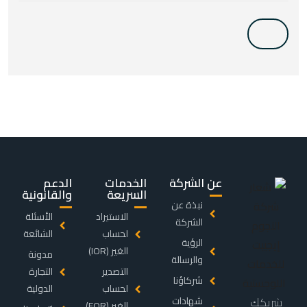
عن الشركة
الخدمات
الدعم
السريعة
والقانونية
نبذة عن
الاستيراد
الأسئلة
الشركة
لحساب
الشائعة
الرؤية
الغير (IOR)
مدونة
والرسالة
التصدير
التجارة
شركاؤنا
لحساب
الدولية
شريكك
شهادات
الغير (EOR)