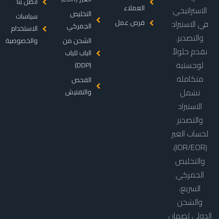
اتصل بنا
العملاء
الاستراتيجي
التخليص
سياسات
فرص عمل
في الاستيراد
الجمركي
الاستخدام
والتصدير.
الشحن من
والخصوصية
نقدم حلولاً
الباب للباب
لوجستية
(DDP)
متكاملة
الفحص
تشمل
والتفتيش
الاستيراد
والتصدير
لحساب الغير
(IOR/EOR)،
والتخليص
الجمركي
السريع،
والشحن
الدولي لضمان