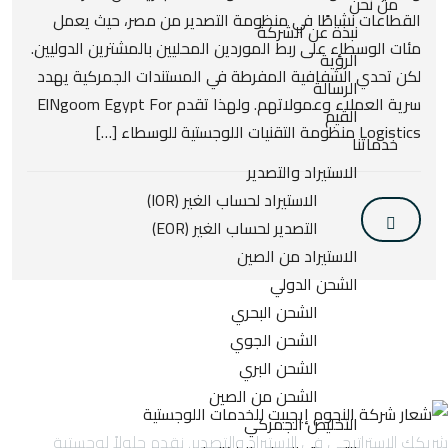
من نحن
القطاعات نشاطًا في منظومة التصدير من مصر، حيث يعمل
نبذة عن الشركة
مئات الوسطاء على ربط الموردين المحليين بالمشترين الدوليين.
الرؤية
لكن تحدي الشفافية المفرطة في المستندات الجمركية يهدد
الرسالة
سرية العملاء وعمولاتهم. ولهذا تقدم ElNgoom Egypt For
القيم
Logistics منظومة التقنيات اللوجستية للوسطاء […]
خدماتنا
الاستيراد والتصدير
الاستيراد لحساب الغير (IOR)
التصدير لحساب الغير (EOR)
الاستيراد من الصين
الشحن الدولي
الشحن البحري
الشحن الجوي
الشحن البري
الشحن من الصين
التخليص الجمركي
شريكك الاستراتيجي في الاستيراد والتصدير. نقدم حلولاً لوجستية