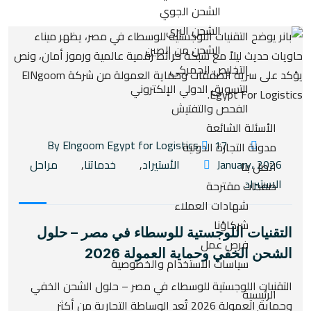
الشحن الجوي
الشحن البري
الشحن من الصين
التخليص الجمركي
التسويق الدولي الإلكتروني
الفحص والتفتيش
الأسئلة الشائعة
17
By Elngoom Egypt for Logistics
مدونة التجارة الدولية
January، 2026
الأستيراد
,
خدماتنا
,
مراحل
اتصل بنا
الاستيراد
صفحات مقترحة
شهادات العملاء
شركاؤنا
التقنيات اللوجستية للوسطاء في مصر – حلول
فرص عمل
الشحن الخفي وحماية العمولة 2026
سياسات الاستخدام والخصوصية
التقنيات اللوجستية للوسطاء في مصر – حلول الشحن الخفي
الرئيسية
وحماية العمولة 2026 تُعد الوساطة التجارية من أكثر