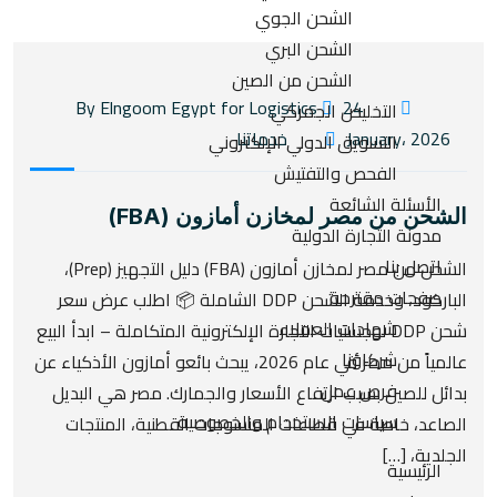
الشحن الجوي
الشحن البري
الشحن من الصين
24
By Elngoom Egypt for Logistics
التخليص الجمركي
January، 2026
خدماتنا
التسويق الدولي الإلكتروني
الفحص والتفتيش
الأسئلة الشائعة
الشحن من مصر لمخازن أمازون (FBA)
مدونة التجارة الدولية
اتصل بنا
الشحن من مصر لمخازن أمازون (FBA) دليل التجهيز (Prep)،
صفحات مقترحة
الباركود، وخدمة الشحن DDP الشاملة 📦 اطلب عرض سعر
شهادات العملاء
شحن DDP لوجستيات التجارة الإلكترونية المتكاملة – ابدأ البيع
شركاؤنا
عالمياً من مصر في عام 2026، يبحث بائعو أمازون الأذكياء عن
فرص عمل
بدائل للصين بسبب ارتفاع الأسعار والجمارك. مصر هي البديل
سياسات الاستخدام والخصوصية
الصاعد، خاصة في قطاعات المنسوجات القطنية، المنتجات
الجلدية، […]
الرئيسية