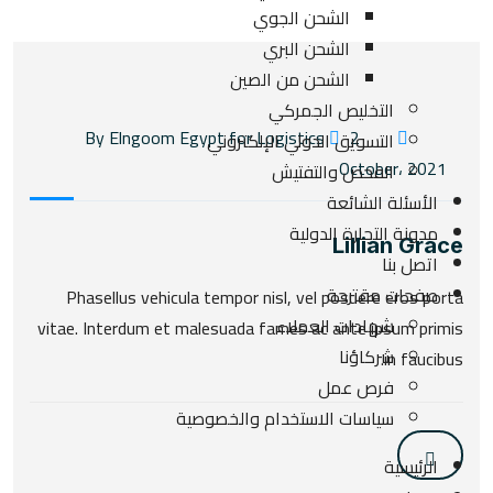
الشحن الجوي
الشحن البري
الشحن من الصين
التخليص الجمركي
2
By Elngoom Egypt for Logistics
التسويق الدولي الإلكتروني
October، 2021
الفحص والتفتيش
الأسئلة الشائعة
مدونة التجارة الدولية
Lillian Grace
اتصل بنا
صفحات مقترحة
Phasellus vehicula tempor nisl, vel posuere eros porta
شهادات العملاء
vitae. Interdum et malesuada fames ac ante ipsum primis
شركاؤنا
in faucibus.
فرص عمل
سياسات الاستخدام والخصوصية
الرئيسية